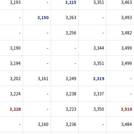
3,193
-
3,215
3,351
3,463
-
3,150
3,263
-
3,493
-
-
3,256
-
3,482
3,190
-
-
3,344
3,499
3,194
-
-
3,351
3,499
3,202
3,161
3,249
3,319
-
3,224
-
3,238
3,337
-
3,228
-
3,223
3,350
3,510
-
3,160
3,236
-
3,484