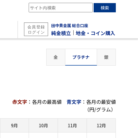
検索
田中貴金属 総合口座
｜
純金積立
地金・コイン購入
金
プラチナ
銀
赤文字
：各月の最高値
青文字
：各月の最安値
（円/グラム）
9月
10月
11月
12月