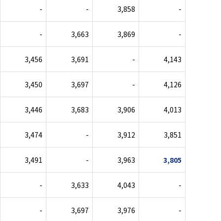
-
-
3,858
-
-
3,663
3,869
-
3,456
3,691
-
4,143
3,450
3,697
-
4,126
3,446
3,683
3,906
4,013
3,474
-
3,912
3,851
3,491
-
3,963
3,805
-
3,633
4,043
-
-
3,697
3,976
-