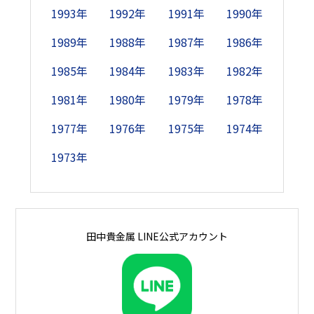
18日
-
2,560
2,615
-
2,900
2,725
-
2
1993年
1992年
1991年
1990年
19日
2,685
2,540
2,615
-
2,870
2,745
-
2
1989年
1988年
1987年
1986年
1985年
1984年
1983年
1982年
20日
2,720
2,585
2,610
2,765
2,915
-
2,850
2
1981年
1980年
1979年
1978年
21日
2,630
-
-
2,845
2,870
-
2,845
2
1977年
1976年
1975年
1974年
22日
2,620
-
-
2,825
2,850
2,720
2,855
1973年
23日
2,630
2,630
2,600
2,810
-
2,670
2,900
24日
-
2,590
2,600
2,880
-
2,660
2,845
2
田中貴金属 LINE公式アカウント
25日
-
2,630
2,640
-
2,785
2,655
-
2
26日
2,610
2,625
2,640
-
2,800
2,640
-
2