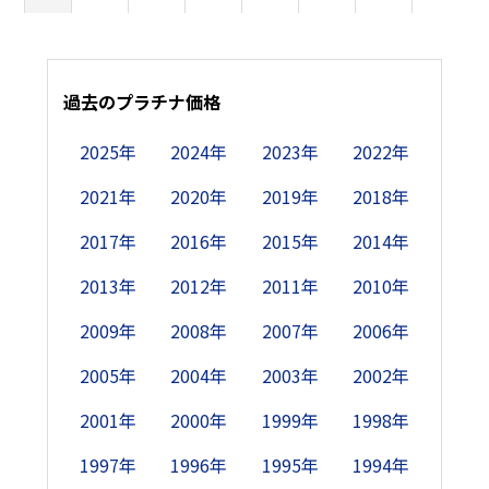
10日
-
2,640
2,660
2,730
-
2,730
2,785
3
11日
過去のプラチナ価格
-
-
2,670
-
2,800
2,735
-
3
2025年
2024年
2023年
2022年
12日
2,720
2,630
2,660
-
2,840
2,770
-
3
2021年
2020年
2019年
2018年
13日
2,730
2,590
2,685
2,700
2,840
-
2,770
3
2017年
2016年
2015年
2014年
14日
2,715
-
-
2,720
2,810
-
2,780
3
2013年
2012年
2011年
2010年
15日
-
-
-
2,765
2,835
2,770
2,785
2009年
2008年
2007年
2006年
2005年
2004年
2003年
2002年
16日
2,680
2,580
2,610
2,760
-
2,775
2,805
2001年
2000年
1999年
1998年
17日
-
2,580
2,595
2,765
-
2,750
2,850
2
1997年
1996年
1995年
1994年