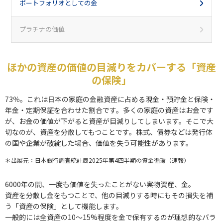
ポートフォリオとしての金
プラチナの価値
ほかの資産の価値の目減りをカバーする「資産
の保険」
73％。これは日本の家庭の金融資産に占める現金・預貯金と保険・
年金・定期保証を合わせた割合です。多くの家庭の資産はお金です
が、お金の価値が下がると資産が目減りしてしまいます。そこで大
切なのが、資産を分散してもつことです。株式、債券などは発行体
の国や企業が破綻した場合、価値を失う可能性があります。
＊出展元：日本銀行調査統計局2025年第4四半期の資金循環（速報）
6000年の間、一度も価値を失ったことがない実物資産、金。
資産を分散し金をもつことで、他の目減りする時にもその損失を補
う「資産の保険」として機能します。
一般的には全資産の10～15%程度を金で保有するのが理想的なバラ