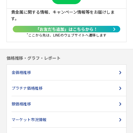
27日
2,100
1,800
1,800
-
1,700
1,565
-
1
貴金属に関する情報、キャンペーン情報等をお届けしま
す。
28日
2,100
1,800
1,800
1,700
1,700
-
1,745
1
「お友だち追加」はこちらから！
29日
2,100
-
-
-
1,700
-
1,745
1
*
ここから先は、LINEのウェブサイトへ遷移します
30日
2,100
-
-
1,700
1,700
1,585
1,755
価格推移・グラフ・レポート
31日
2,100
-
1,800
-
-
-
1,755
金価格推移
プラチナ価格推移
銀価格推移
マーケット市況情報