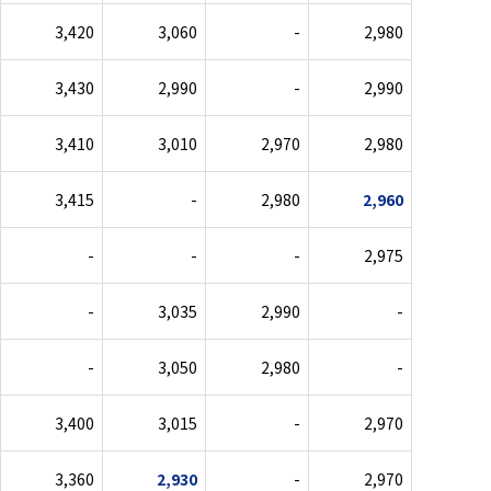
3,420
3,060
-
2,980
3,430
2,990
-
2,990
3,410
3,010
2,970
2,980
3,415
-
2,980
2,960
-
-
-
2,975
-
3,035
2,990
-
-
3,050
2,980
-
3,400
3,015
-
2,970
3,360
2,930
-
2,970