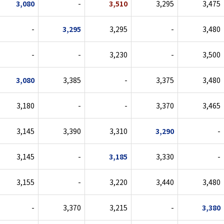
3,080
-
3,510
3,295
3,475
-
3,295
3,295
-
3,480
-
-
3,230
-
3,500
3,080
3,385
-
3,375
3,480
3,180
-
-
3,370
3,465
3,145
3,390
3,310
3,290
-
3,145
-
3,185
3,330
-
3,155
-
3,220
3,440
3,480
-
3,370
3,215
-
3,380