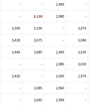
-
-
2,990
-
-
3,120
2,980
-
3,500
3,100
-
3,070
3,420
3,075
-
3,040
3,440
3,085
2,990
3,035
-
-
2,985
3,020
3,420
-
3,000
2,970
-
3,085
2,960
-
-
3,065
2,990
-