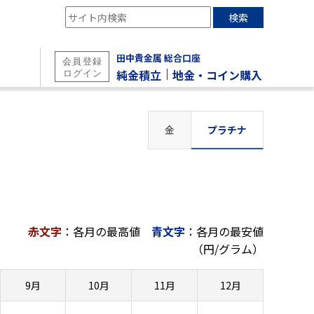
検索
田中貴金属 総合口座
｜
純金積立
地金・コイン購入
金
プラチナ
赤文字
：各月の最高値
青文字
：各月の最安値
（円/グラム）
9月
10月
11月
12月