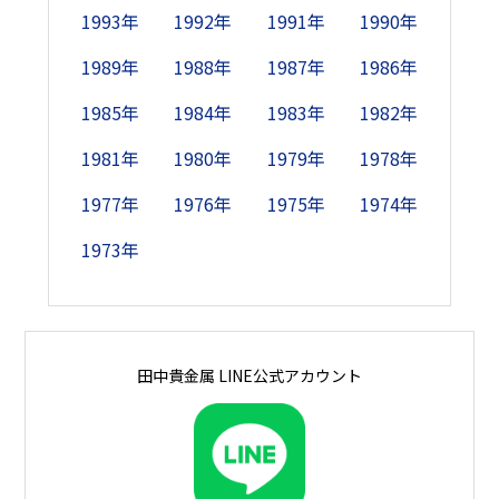
18日
2,193
-
-
2,429
2,405
-
2,420
2
1993年
1992年
1991年
1990年
19日
2,218
-
-
2,413
2,355
2,398
2,417
1989年
1988年
1987年
1986年
1985年
1984年
1983年
1982年
20日
2,250
2,250
2,370
2,425
-
2,408
2,369
1981年
1980年
1979年
1978年
21日
-
2,248
-
2,440
-
2,423
2,358
2
1977年
1976年
1975年
1974年
22日
-
2,238
2,350
-
2,358
2,399
-
2
1973年
23日
2,266
2,223
2,328
-
2,391
2,384
-
2
24日
2,255
-
2,307
2,423
2,369
-
2,391
2
田中貴金属 LINE公式アカウント
25日
2,225
-
-
2,439
2,348
-
2,374
2
26日
2,225
-
-
2,412
2,389
2,435
2,360