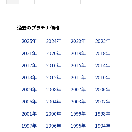
10日
2,208
2,235
2,304
2,349
2,415
-
2,424
2
11日
過去のプラチナ価格
2,174
-
-
2,354
2,424
-
2,417
2
2025年
2024年
2023年
2022年
12日
2,165
-
-
2,378
2,461
2,420
2,423
2021年
2020年
2019年
2018年
13日
2,195
2,212
2,320
2,393
-
2,448
2,396
2017年
2016年
2015年
2014年
14日
-
2,197
2,305
2,461
-
2,418
2,393
2
2013年
2012年
2011年
2010年
15日
-
2,196
2,315
-
2,461
2,461
-
2
2009年
2008年
2007年
2006年
2005年
2004年
2003年
2002年
16日
-
2,215
2,300
-
2,441
2,389
-
2
2001年
2000年
1999年
1998年
17日
2,176
2,195
2,317
2,494
2,425
-
2,415
2
1997年
1996年
1995年
1994年