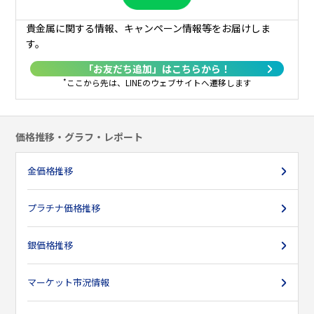
27日
2,250
2,217
2,319
2,451
-
2,440
2,348
貴金属に関する情報、キャンペーン情報等をお届けしま
す。
28日
-
2,225
2,330
2,448
-
2,456
2,343
2
「お友だち追加」はこちらから！
29日
-
-
2,295
-
2,409
2,441
-
2
*
ここから先は、LINEのウェブサイトへ遷移します
30日
2,210
-
2,287
-
2,418
2,425
-
2
価格推移・グラフ・レポート
31日
2,210
-
2,265
-
2,425
-
2,317
2
金価格推移
プラチナ価格推移
銀価格推移
マーケット市況情報