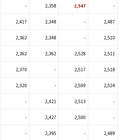
-
2,358
2,547
-
2,417
2,348
-
2,487
2,362
2,348
-
2,510
2,362
2,362
2,528
2,511
2,370
-
2,517
2,518
2,320
-
2,509
2,524
-
2,421
2,513
-
-
2,427
2,500
-
-
2,395
-
2,489