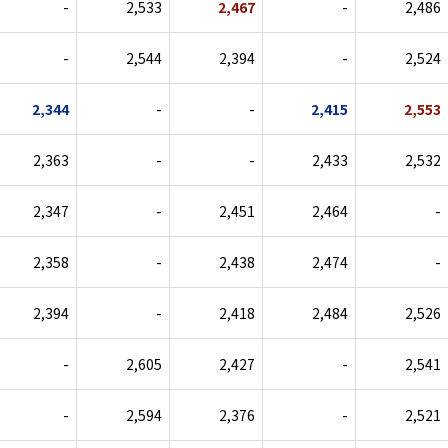
-
2,533
2,467
-
2,486
-
2,544
2,394
-
2,524
2,344
-
-
2,415
2,553
2,363
-
-
2,433
2,532
2,347
-
2,451
2,464
-
2,358
-
2,438
2,474
-
2,394
-
2,418
2,484
2,526
-
2,605
2,427
-
2,541
-
2,594
2,376
-
2,521