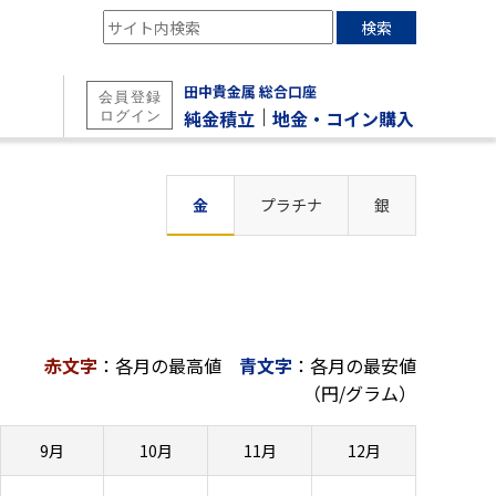
検索
田中貴金属 総合口座
｜
純金積立
地金・コイン購入
金
プラチナ
銀
赤文字
：各月の最高値
青文字
：各月の最安値
（円/グラム）
9月
10月
11月
12月