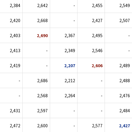
2,384
2,642
-
2,455
2,549
2,420
2,668
-
2,427
2,507
2,403
2,690
2,367
2,495
-
2,413
-
2,349
2,546
-
2,419
-
2,207
2,606
2,489
-
2,686
2,212
-
2,488
-
2,568
2,264
-
2,476
2,431
2,597
-
-
2,484
2,472
2,600
-
2,577
2,427