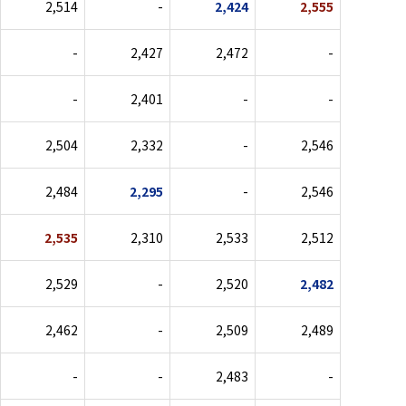
2,514
-
2,424
2,555
-
2,427
2,472
-
-
2,401
-
-
2,504
2,332
-
2,546
2,484
2,295
-
2,546
2,535
2,310
2,533
2,512
2,529
-
2,520
2,482
2,462
-
2,509
2,489
-
-
2,483
-