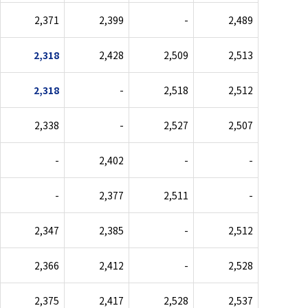
2,371
2,399
-
2,489
2,318
2,428
2,509
2,513
2,318
-
2,518
2,512
2,338
-
2,527
2,507
-
2,402
-
-
-
2,377
2,511
-
2,347
2,385
-
2,512
2,366
2,412
-
2,528
2,375
2,417
2,528
2,537