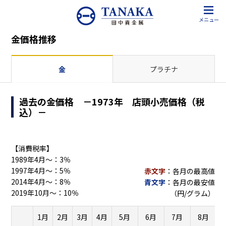
メニュー
金価格推移
金
プラチナ
過去の金価格 －1973年 店頭小売価格（税
込）－
【消費税率】
1989年4月～：3％
1997年4月～：5％
赤文字
：各月の最高値
2014年4月～：8％
青文字
：各月の最安値
2019年10月～：10％
（円/グラム）
1月
2月
3月
4月
5月
6月
7月
8月