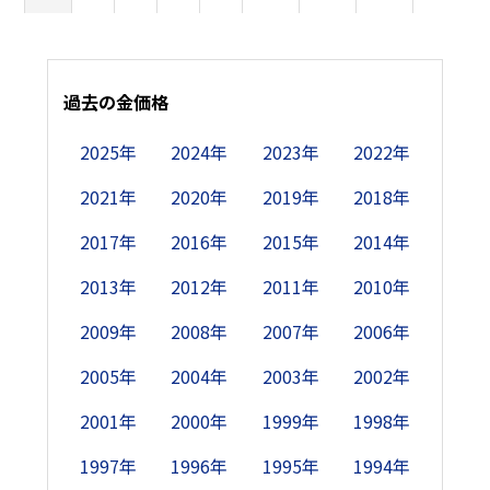
10日
690
-
-
835
850
-
1,145
1,005
9
11日
過去の金価格
690
-
-
835
865
1,070
1,095
-
9
2025年
2024年
2023年
2022年
12日
690
-
775
835
-
1,050
1,085
-
9
2021年
2020年
2019年
2018年
13日
-
690
775
835
-
1,070
1,105
975
9
2017年
2016年
2015年
2014年
14日
-
690
775
-
885
1,055
-
935
9
2013年
2012年
2011年
2010年
15日
-
690
775
-
935
1,075
-
875
2009年
2008年
2007年
2006年
2005年
2004年
2003年
2002年
16日
690
690
750
825
995
-
1,105
860
2001年
2000年
1999年
1998年
17日
690
-
-
825
965
-
1,095
940
9
1997年
1996年
1995年
1994年