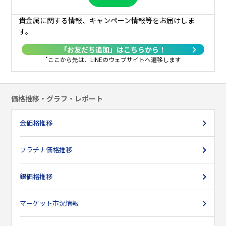
27日
-
690
750
825
-
1,125
1,095
920
9
貴金属に関する情報、キャンペーン情報等をお届けしま
す。
28日
-
690
750
-
970
1,115
-
945
9
「お友だち追加」はこちらから！
29日
690
-
750
-
970
1,110
-
945
*
ここから先は、LINEのウェブサイトへ遷移します
30日
690
-
750
825
1,005
-
1,070
980
価格推移・グラフ・レポート
31日
690
-
-
-
1,035
-
1,050
965
金価格推移
プラチナ価格推移
銀価格推移
マーケット市況情報