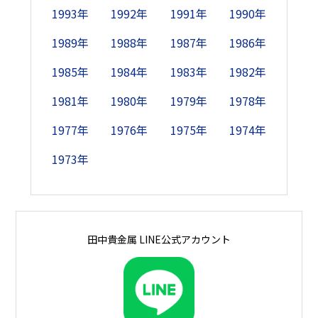
18日
690
-
-
825
950
1,095
1,105
-
9
1993年
1992年
1991年
1990年
19日
690
690
750
835
-
1,120
1,090
-
9
1989年
1988年
1987年
1986年
1985年
1984年
1983年
1982年
20日
-
690
750
835
-
1,100
1,045
955
9
1981年
1980年
1979年
1978年
21日
-
690
-
-
960
1,100
-
1,005
9
1977年
1976年
1975年
1974年
22日
690
690
750
-
1,020
1,100
-
970
1973年
23日
690
690
750
835
1,005
-
1,075
945
24日
690
-
-
835
1,005
-
1,085
920
田中貴金属 LINE公式アカウント
25日
690
-
-
835
1,005
1,100
1,095
-
9
26日
690
690
750
825
-
1,085
1,085
-
9