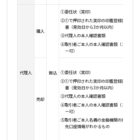
①委任状（実印）
②①で押印された実印の印鑑登録証明
書（発効日から3か月以内）
購入
同
③代理人の本人確認書類
④取引者ご本人の本人確認書類（コピ
ー可）
①
①委任状（実印）
代理人
振込
②
②①で押印された実印の印鑑登録証明
書（発効日から3か月以内）
③
③代理人の本人確認書類
④
売却
④取引者ご本人の本人確認書類（コピ
ー可）
⑤
⑤取引者ご本人名義の金融機関の振込
先口座情報がわかるもの
⑥