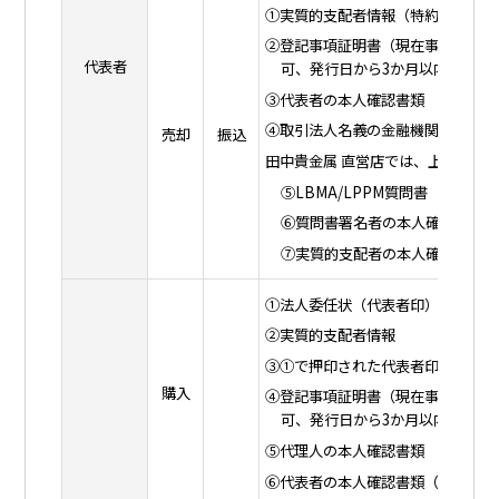
①実質的支配者情報（特約店のみ）
②登記事項証明書（現在事項証明書
代表者
可、発行日から3か月以内）
③代表者の本人確認書類
④取引法人名義の金融機関の振込先
売却
振込
田中貴金属 直営店では、上記に加
⑤LBMA/LPPM質問書
⑥質問書署名者の本人確認書類（
⑦実質的支配者の本人確認書類（
①法人委任状（代表者印）
②実質的支配者情報
③①で押印された代表者印の印鑑登
購入
④登記事項証明書（現在事項証明書
可、発行日から3か月以内）
⑤代理人の本人確認書類
⑥代表者の本人確認書類（コピー可