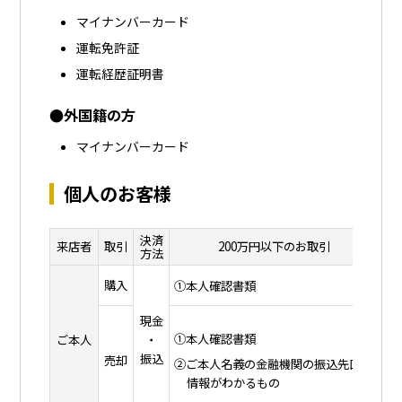
マイナンバーカード
運転免許証
運転経歴証明書
●外国籍の方
マイナンバーカード
個人のお客様
決済
来店者
取引
200万円以下のお取引
方法
購入
同
①本人確認書類
現金
①
①本人確認書類
ご本人
・
②
振込
売却
②ご本人名義の金融機関の振込先口座
③
情報がわかるもの