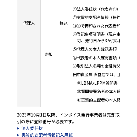
①法人委任状（代表者印）
②実質的支配者情報（特約店のみ）
代理人
振込
③①で押印された代表者印の印鑑登
④登記事項証明書（現在事項証明書
可、発行日から3か月以内）
⑤代理人の本人確認書類
売却
⑥代表者の本人確認書類（コピー可
⑦取引法人名義の金融機関の振込先
田中貴金属 直営店では、上記に加
⑧LBMA/LPPM質問書
⑨質問書署名者の本人確認書類（
⑩実質的支配者の本人確認書類（
2023年10月1日以降、インボイス発行事業者は売却取
引の際に登録番号が必要です。
法人委任状
実質的支配者情報記入用紙