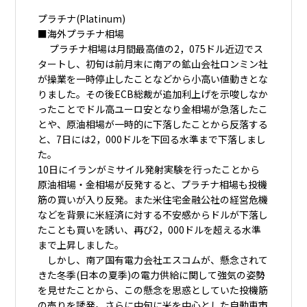
プラチナ(Platinum)
■海外プラチナ相場
プラチナ相場は月間最高値の2，075ドル近辺でス
タートし、初旬は前月末に南アの鉱山会社ロンミン社
が操業を一時停止したことなどから小高い値動きとな
りました。その後ECB総裁が追加利上げを示唆しなか
ったことでドル高ユーロ安となり金相場が急落したこ
とや、原油相場が一時的に下落したことから反落する
と、7日には2，000ドルを下回る水準まで下落しまし
た。
10日にイランがミサイル発射実験を行ったことから
原油相場・金相場が反発すると、プラチナ相場も投機
筋の買いが入り反発。また米住宅金融公社の経営危機
などを背景に米経済に対する不安感からドルが下落し
たことも買いを誘い、再び2，000ドルを超える水準
まで上昇しました。
しかし、南ア国有電力会社エスコムが、懸念されて
きた冬季(日本の夏季)の電力供給に関して強気の姿勢
を見せたことから、この懸念を思惑としていた投機筋
の売りを誘発。さらに中旬に米を中心とした自動車市