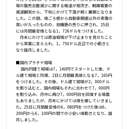
場の販売台数減少に関する報道が相次ぎ、触媒需要の
減退観測から、下旬にかけて下落が続く展開となりま
した。この間、値ごろ感から自動車関連以外の実需の
買いが入ったものの、投機筋の売りに押され、25日
には月間最安値となる1，726ドルをつけました。
月末にかけては原油相場が下げ止まりを見せたこと
から実需に支えられ、1，750ドル近辺での小動きと
なり越月しました。
■国内プラチナ相場
国内円建て相場は7，140円でスタートした後、ド
ル建て相場と同様、2日に月間最高値となる7，165円
をつけました。その後、ドル建て相場が2，000ドル
を割り込むと、国内相場もそれに合わせて7，000円
を割り込み、月中に再び7，000円台を回復する場面
もありましたが、月末にかけては値を崩していきまし
た。25日に月間最安値の6，080円をつけた後は6，
200円から6，100円の間での小安い値動きとなり、越
月しました。