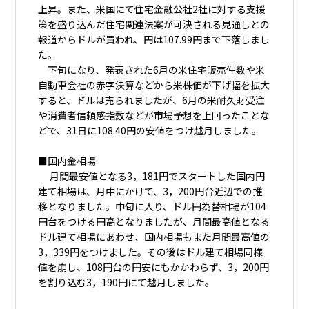
上昇。また、米国にて住宅金融公社2社に対する支援
策を盛り込んだ住宅関連法案が可決される見通しとの
報道からドルが買われ、円は107.99円まで下落しまし
た。
下旬になり、発表された6月の米住宅販売件数や米
自動車会社の赤字決算などから米株価が下げ幅を拡大
すると、ドルは売られましたが、6月の米耐久財受注
や消費者信頼感指数などが市場予想を上回ったことな
どで、31日に108.40円の安値をつけ越月しました。
■国内金相場
月間最安値となる3，181円でスタートした国内円
建て相場は、月中にかけて、3，200円台近辺での推
移となりました。中旬に入り、ドル円為替相場が104
円台をつける円高となりましたが、月間最高値となる
ドル建て相場にあわせ、国内相場もまた月間最高値の
3，339円をつけました。その後はドル建て相場同様
値を崩し、108円台の円安にもかかわらず、3，200円
を割り込む3，190円にて越月しました。