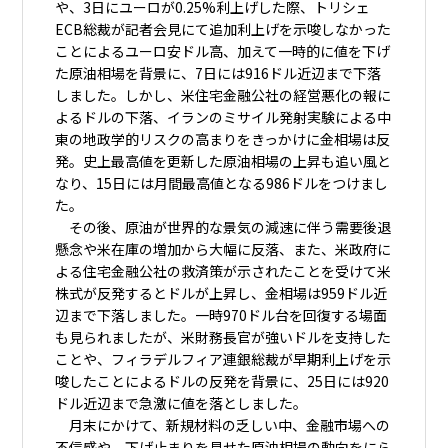
や、3日にユーロが0.25%利上げした際、トリシェ
ECB総裁が記者会見にて追加利上げを示唆しなかった
ことによるユーロ安ドル高、加えて一時的に値を下げ
た原油相場を背景に、7日には916ドル近辺まで下落
しました。しかし、米住宅金融公社の経営悪化の報に
よるドルの下落、イランのミサイル発射実験による中
東の地政学的リスクの高まりをきっかけに金相場は反
発。史上最高値を更新した原油相場の上昇も追い風と
なり、15日には月間最高値となる986ドルをつけまし
た。
その後、原油が世界的な景気の減速に伴う需要後退
懸念や米在庫の増加から大幅に反落、また、米政府に
よる住宅金融公社の救済策が示されたことを受けて米
株式が反発するとドルが上昇し、金相場は959ドル近
辺まで下落しました。一時970ドル台を回復する場面
も見られましたが、米財務長官が強いドルを支持した
ことや、フィラデルフィア連銀総裁が早期利上げを示
唆したことによるドルの反発を背景に、25日には920
ドル近辺まで急激に値を落としました。
月末にかけて、新規材料の乏しい中、金融市場への
不信感や、下げ止まりを見せた原油相場の動向をにら