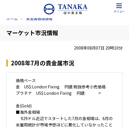
メニュー
ホーム
貴金属価格情報
マーケット市況情報
2008年08月07日 20時10分
2008年7月の貴金属市況
価格ベース
金 US$:London Fixing 円建:税抜参考小売価格
プラチナ US$:London Fixing 円建: 〃
金(Gold)
■海外金相場
929ドル近辺でスタートした7月の金相場は、6月の
米雇用統計が市場予想ほどに悪化していなかったこと