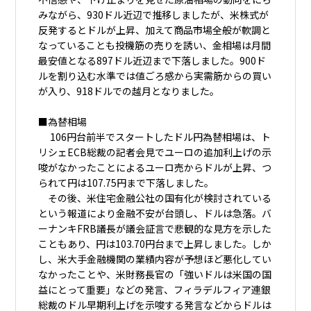
みながら、930ドル近辺で推移しましたが、米株式が
反発するとドルが上昇、加えて商品市場全般が軟調と
なっていることも投機筋の売りを誘い、金相場は月間
最安値となる897ドル近辺まで下落しました。900ド
ルを割り込む水準では値ごろ感から実需筋からの買い
が入り、918ドルでの越月となりました。
■為替相場
106円台前半でスタートしたドル円為替相場は、ト
リシェECB総裁の記者会見でユーロの追加利上げの示
唆がなかったことによるユーロ売からドルが上昇、つ
られて円は107.75円まで下落しました。
その後、米住宅金融公社の国有化が検討されている
という報道により金融不安が台頭し、ドルは急落。バ
ーナンキFRB議長が議会証言で悲観的な見方を示した
こともあり、円は103.70円台まで上昇しました。しか
し、米大手金融機関の業績内容が予想ほど悪化してい
なかったことや、米財務長官の「強いドルは米国の国
益にとって重要」などの発言、フィラデルフィア連銀
総裁のドル早期利上げを示唆する発言などからドルは