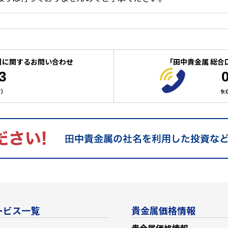
引に関するお問い合わせ
「田中貴金属 総合
3
付）
9
ービス一覧
貴金属価格情報
貴金属価格情報