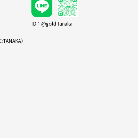
ID：@gold.tanaka
E:TANAKA）