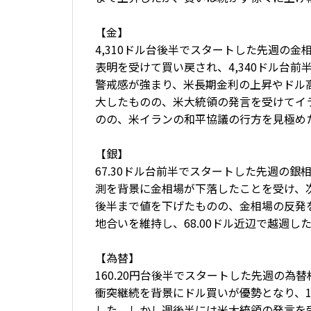
【金】
4,310ドル台後半でスタートした先週の
表明を受けて買い戻され、4,340ドル台
警戒感が強まり、米長期金利の上昇やドル高
大したものの、米大統領の発言を受けてイラ
のの、米イランの和平協議の行方を見極めた
【銀】
67.30ドル台前半でスタートした先週の
測を背景に金相場が下落したことを受け、次
後半まで値を下げたものの、金相場の反発を
地合いを維持し、68.00ドル近辺で越週し
【為替】
160.20円台後半でスタートした先週の
衝突継続を背景にドル買いが優勢となり、16
した。しかし週後半には米大統領の発言を受