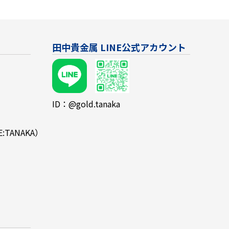
田中貴金属 LINE公式アカウント
ID：@gold.tanaka
E:TANAKA）