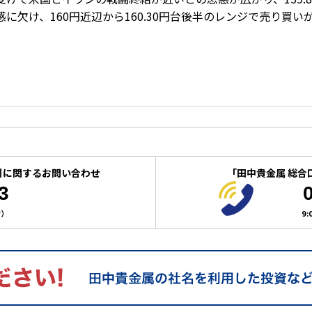
欠け、160円近辺から160.30円台後半のレンジで売り買いが
引に関するお問い合わせ
「田中貴金属 総合
3
付）
9