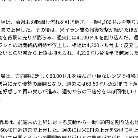
金相場は、前週末の軟調な流れを引き継ぎ、一時4,300ドルを
前半まで上昇した。その後は、米イラン間の報復攻撃が続いたほか
を背景に売りが膨らみ、週央には4,100ドルを割り込んだ。週
ンとの戦闘終結期待が浮上し、相場は4,200ドル台まで反発し
いとの思惑から上値は抑えられ、4,210ドル台後半で越週し
銀相場は、方向感に乏しく68.00ドルを挟んだ小幅なレンジで推
第に売り優勢の展開となり、週央には63.50ドル近辺まで下落し
好感して買い戻しが進み、週初からの下落分をほぼ回復し67.
た。
為替相場は、前週末の上昇に対する反動から一時160円を割り込
0.40円近辺まで上昇した。週央には米CPIの上昇を受けて利上
けて米国とイランの戦闘終結が近いとの思惑が広がり、159.