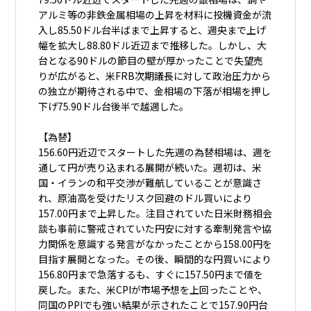
アルミ等の非鉄金属相場の上昇を材料に投機資金が流
入し85.50ドル台半ばまで上昇すると、週央まで上げ
幅を拡大し88.80ドル近辺まで推移した。しかし、大
台となる90ドルの節目の壁が厚かったことで失望売
りが広がると、米FRB次期議長に対して政治圧力から
の独立が期待される中で、金相場の下落が相場を押し
下げ75.90ドル台後半で越週した。
【為替】
156.60円近辺でスタートした先週の為替相場は、週を
通して円が売り込まれる展開が続いた。週初は、米
国・イランの和平交渉が難航していることが意識さ
れ、原油高を受けたリスク回避のドル買いにより
157.00円まで上昇した。注目されていた日米財務相会
談も事前に警戒されていた円安に対する牽制発言や協
力関係を意識する発言がなかったことから158.00円を
目指す展開となった。その後、瞬間的な円買いにより
156.80円まで急落するも、すぐに157.50円まで値を
戻した。また、米CPIが市場予想を上回ったことや、
同国のPPIでも強い結果が示されたことで157.90円台