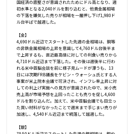
国経済の底堅さが意識されたためにドル高となり、週
初水準となる2,040ドルを割り込むと、他貴金属相場
の下落を嫌気した売りが相場を一層押し下げ1,980ド
ル台半ばで越週した。
【金】
4,690ドル近辺でスタートした先週の金相場は、銅等
の非鉄金属相場の上昇を意識して4,760ドル台後半ま
で上昇するも、直近最高値に対しての利食い売りから
4,710ドル近辺まで下落した。その後は週後半に行わ
れる米中首脳会談を前に様子見ムードが漂うも、13
日には次期FRB議長をケビン・ウォーシュ氏とする人
事案が米上院本会議で可決され、インフレ率上昇に対
しての利上げ実施への見方が意識された中で、米小売
売上高が市場予想を上回ったことも売りを促し4,600
ドルを割り込んだ。加えて、米中首脳会議でも目立っ
た買い材料がなかったことで週末まで手じまい売りが
加速し、4,540ドル近辺まで続落して越週した。
【銀】
79.50ドル近辺でスタートした先週の銀相場は、銅や