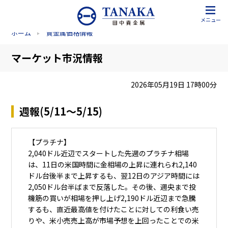
メニュー
ホーム
貴金属価格情報
マーケット市況情報
2026年05月19日 17時00分
週報(5/11～5/15)
【プラチナ】
2,040ドル近辺でスタートした先週のプラチナ相場
は、11日の米国時間に金相場の上昇に連れられ2,140
ドル台後半まで上昇するも、翌12日のアジア時間には
2,050ドル台半ばまで反落した。その後、週央まで投
機筋の買いが相場を押し上げ2,190ドル近辺まで急騰
するも、直近最高値を付けたことに対しての利食い売
りや、米小売売上高が市場予想を上回ったことでの米