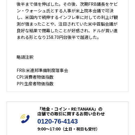
後半まで値を伸ばした。その後、次期FRB議長をケビ
ン・ウォーシュ氏とする人事が米上院本会議で可決
し、米国内で続伸するインフレ率に対しての利上げ観
測が強まったことや、注目されていた米中首脳会議が
良好な結果で閉幕したことが好感され、ドルが買い進
まれる形となり158.70円台後半で越週した。
略語注釈
FRB:米連邦準備制度理事会
CPI:消費者物価指数
PPI:生産者物価指数
「地金・コイン・RE:TANAKA」の
店舗での取引に関するお問い合わせ
0120-76-4143
9:00～17:00（土日・祝日も受付）