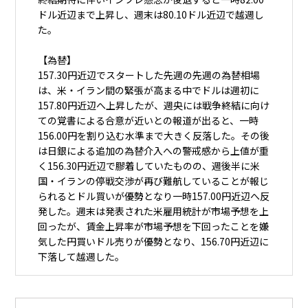
ドル近辺まで上昇し、週末は80.10ドル近辺で越週し
た。
【為替】
157.30円近辺でスタートした先週の先週の為替相場
は、米・イラン間の緊張が高まる中でドルは週初に
157.80円近辺へ上昇したが、週央には戦争終結に向け
ての覚書による合意が近いとの報道が出ると、一時
156.00円を割り込む水準まで大きく反落した。その後
は日銀による追加の為替介入への警戒感から上値が重
く156.30円近辺で膠着していたものの、週後半に米
国・イランの停戦交渉が再び難航していることが報じ
られるとドル買いが優勢となり一時157.00円近辺へ反
発した。週末は発表された米雇用統計が市場予想を上
回ったが、賃金上昇率が市場予想を下回ったことを嫌
気した円買いドル売りが優勢となり、156.70円近辺に
下落して越週した。