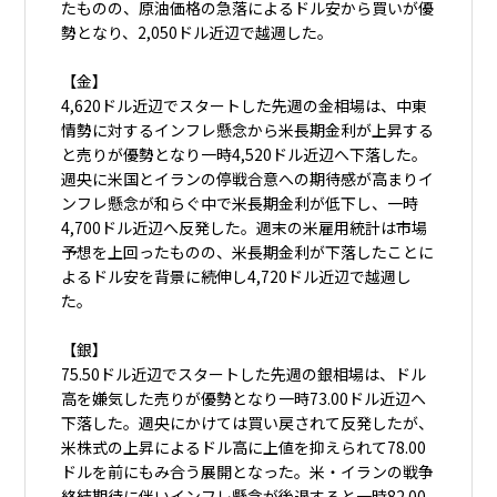
たものの、原油価格の急落によるドル安から買いが優
勢となり、2,050ドル近辺で越週した。
【金】
4,620ドル近辺でスタートした先週の金相場は、中東
情勢に対するインフレ懸念から米長期金利が上昇する
と売りが優勢となり一時4,520ドル近辺へ下落した。
週央に米国とイランの停戦合意への期待感が高まりイ
ンフレ懸念が和らぐ中で米長期金利が低下し、一時
4,700ドル近辺へ反発した。週末の米雇用統計は市場
予想を上回ったものの、米長期金利が下落したことに
よるドル安を背景に続伸し4,720ドル近辺で越週し
た。
【銀】
75.50ドル近辺でスタートした先週の銀相場は、ドル
高を嫌気した売りが優勢となり一時73.00ドル近辺へ
下落した。週央にかけては買い戻されて反発したが、
米株式の上昇によるドル高に上値を抑えられて78.00
ドルを前にもみ合う展開となった。米・イランの戦争
終結期待に伴いインフレ懸念が後退すると一時82.00