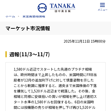
メニュー
ホーム
貴金属価格情報
マーケット市況情報
2025年11月11日 15時00分
週報(11/3～11/7)
1,580ドル近辺でスタートした先週のプラチナ相場
は、欧州時間まで上昇したものの、米国時間にFRB当
局者が12月の追加利下げに対して慎重姿勢を示した
ことから軟調に推移すると、週央まで米国株価の下落
を嫌気して1,520ドル近辺まで続落した。その後、金
相場と同様に安値拾いの買いが相場を押し上げ週初ス
タート水準の1,580ドルを回復するも、6日の米国時
間には投機筋の売りが相場を押し下げ再び1,520ドル