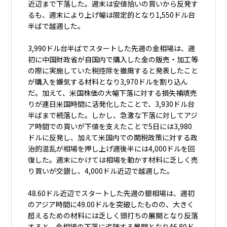
近辺まで下落した。週末は安値拾いの買いから反発す
るも、週末により上げ幅は限定的となり1,550ドル台
半ばで越週した。
3,990ドル台半ばでスタートした先週の金相場は、週
初に中国財政省が自国内で購入した金の販売・加工等
の際に実施していた税控除を撤廃すると発表したこと
が購入を嫌気する材料となり3,970ドルを割り込ん
だ。加えて、米国株価の大幅下落に対する損失補填売
りが連日米国時間に活発化したことで、3,930ドル台
半ばまで続落した。しかし、急激な下落に対してアジ
ア時間での買いが下値を支えたことで5日には3,980
ドルに反発し、加えて米国内での関税政策に対する政
治的混乱が相場を押し上げ週後半には4,000ドルを回
復した。週末にかけては相場を動かす材料に乏しく売
り買いが交錯し、4,000ドル近辺で越週した。
48.60ドル近辺でスタートした先週の銀相場は、週初
のアジア時間に49.00ドルを突破したものの、大きく
超えるための材料には乏しく頭打ちの展開となり反落
すると、金相場の下落に追随する展開となり46.80ド