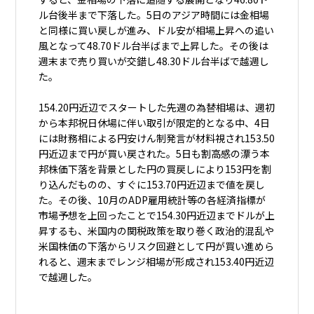
ル台後半まで下落した。5日のアジア時間には金相場
と同様に買い戻しが進み、ドル安が相場上昇への追い
風となって48.70ドル台半ばまで上昇した。その後は
週末まで売り買いが交錯し48.30ドル台半ばで越週し
た。
154.20円近辺でスタートした先週の為替相場は、週初
から本邦祝日休場に伴い取引が限定的となる中、4日
には財務相による円安けん制発言が材料視され153.50
円近辺まで円が買い戻された。5日も割高感の漂う本
邦株価下落を背景とした円の買戻しにより153円を割
り込んだものの、すぐに153.70円近辺まで値を戻し
た。その後、10月のADP雇用統計等の各経済指標が
市場予想を上回ったことで154.30円近辺までドルが上
昇するも、米国内の関税政策を取り巻く政治的混乱や
米国株価の下落からリスク回避として円が買い進めら
れると、週末までレンジ相場が形成され153.40円近辺
で越週した。