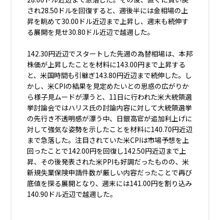
され28.50ドルを回復すると、週後半には金相場の上
昇を眺めて30.00ドル近辺まで上昇し、週末も続伸す
る展開を見せ30.80ドル近辺で越週した。
142.30円近辺でスタートした先週の為替相場は、本邦
株価が上昇したことを材料に143.00円まで上昇する
と、米国時間も引継ぎ143.80円近辺まで続伸した。し
かし、米CPIの結果を見定めたいとの思惑の広がりか
ら様子見ムードが漂うと、11日に行われた米大統領選
挙討論会ではハリス氏の討論内容に対して大統領選挙
の先行き不透明感が漂う中、日銀高官が追加利上げに
対して強気な姿勢を示したことを材料に140.70円近辺
まで急落した。注目されていた米CPIは市場予想を上
回ったことで142.00円を回復し142.50円近辺まで上
昇、その後発表された米PPIも好調だったものの、米
新規失業保険申請件数が厳しい内容だったことで再び
底値を探る展開となり、週末には141.00円を割り込み
140.90ドル近辺で越週した。