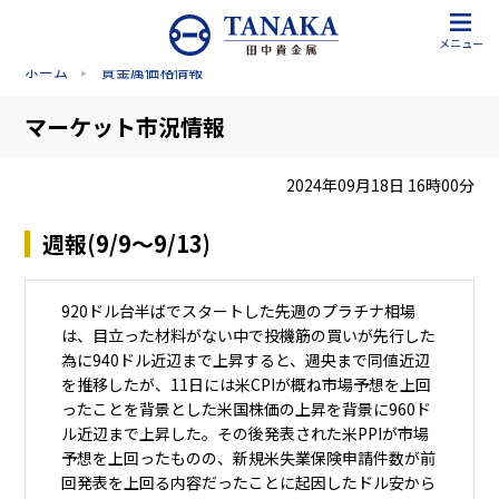
メニュー
ホーム
貴金属価格情報
マーケット市況情報
2024年09月18日 16時00分
週報(9/9～9/13)
920ドル台半ばでスタートした先週のプラチナ相場
は、目立った材料がない中で投機筋の買いが先行した
為に940ドル近辺まで上昇すると、週央まで同値近辺
を推移したが、11日には米CPIが概ね市場予想を上回
ったことを背景とした米国株価の上昇を背景に960ド
ル近辺まで上昇した。その後発表された米PPIが市場
予想を上回ったものの、新規米失業保険申請件数が前
回発表を上回る内容だったことに起因したドル安から