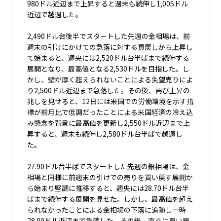
980ドル近辺まで上昇すると週末も続伸し1,005ドル
近辺で越週した。
2,490ドル台後半でスタートした先週の金相場は、前
週末の引けにかけての急落に対する買戻しから上昇し
て始まると、週央には2,520ドル台半ばまで続伸する
展開となり、最高値となる2,530ドルを目指した。し
かし、壁が厚く超えられないことによる失望売りによ
り2,500ドル近辺まで急落した。その後、再び上昇の
兆しを見せると、12日には米国での労働環境を示す指
標が前月比で低調だったことによる米国経済の冷え込
み懸念を背景に最高値を更新し2,550ドル近辺まで上
昇すると、週末も続伸し2,580ドル台半ばで越週し
た。
27.90ドル台半ばでスタートした先週の銀相場は、金
相場と同様に前週末の引けでの売りを買い戻す展開か
ら始まり堅調に推移すると、週央には28.70ドル台半
ばまで続伸する展開を見せた。しかし、最高値を超え
られなかったことによる金相場の下落に追随し一時
28.00ドル近辺まで急落した。その後、直ぐに買い戻