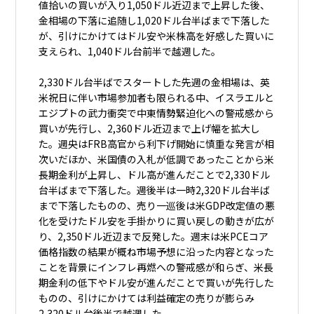
値拾いの買いが入り1,050ドル近辺まで上昇した後、
金相場の下落に追随し1,020ドル台半ばまで下落した
が、引けにかけてはドル安や米株高を好感した買いに
支えられ、1,040ドル台前半で越週した。
2,330ドル台半ばでスタートした先週の金相場は、英
米祝日に伴い市場参加者も限られる中、イスラエルと
エジプトの武力衝突で中東情勢緊迫化への警戒感から
買いが先行し、2,360ドル近辺まで上げ幅を拡大し
た。週央はFRB高官から利下げ開始に慎重な発言が相
次いだほか、米国債の入札が低調であったことから米
⾧期金利が上昇し、ドル高が進んだことで2,330ドル
台半ばまで下落した。週後半は一時2,320ドル台半ば
まで下落したものの、売り一巡後は米GDP改定値の悪
化を受けたドル安を手掛かりに買い戻しの動きが広が
り、2,350ドル近辺まで反発した。週末は米PCEコア
価格指数の結果が概ね市場予想に沿った内容となった
ことを背景にインフレ再燃への警戒感が和らぎ、米⾧
期金利の低下やドル安が進んだことで買いが先行した
ものの、引けにかけては利益確定の売りが膨らみ
2,320ドル台後半で越週した。