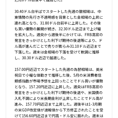
30.40ドル台半ばでスタートした先週の銀相場は、中
東情勢の先行き不透明感を背景とした金相場の上昇に
連れ高となり、31.80ドル台前半に上昇した。その後
も買い優勢の展開が続き、32.30ドル近辺まで上げ幅
を拡大した。週央から週後半にかけては、FRB高官の
発言をきっかけとした利下げ期待の後退等により、ド
ル高が進んだことで売りが膨らみ31.10ドル近辺まで
下落した。週末は金相場の下落を受けて軟調に推移
し、30.30ドル近辺で越週した。
157.00円近辺でスタートした先週の為替相場は、英米
祝日で小幅な値動きで推移した後、5月の米消費者信
頼感指数が市場予想を上回ったことでドル買いが優勢
となり、157.20円近辺に上昇した。週央はFRB高官の
発言をきっかけとした利下げ期待の後退や、米国債の
入札不調により米⾧期金利が上昇したことでドル高が
進み、157.70円近辺まで上昇した。週後半は1-3月期
の米GDP改定値が速報値から下方修正されたことを受
けて156.60円近辺まで円高・ドル安に振れた。週末は