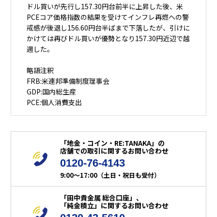
ドル買いが先行し157.30円台前半に上昇した後、米
PCEコア価格指数の結果を受けてインフレ再燃への警
戒感が後退し156.60円台半ばまで下落したが、引けに
かけては再びドル買いが優勢となり157.30円近辺で越
週した。
略語注釈
FRB:米連邦準備制度理事会
GDP:国内総生産
PCE:個人消費支出
「地金・コイン・RE:TANAKA」の
店舗での取引に関するお問い合わせ
0120-76-4143
9:00～17:00（土日・祝日も受付）
「田中貴金属 総合口座」、
「純金積立」に関するお問い合わせ