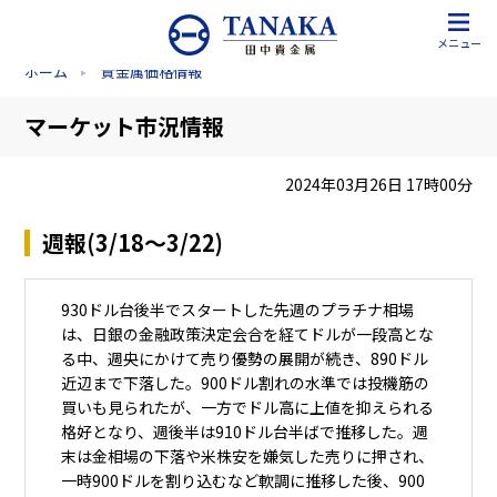
メニュー
ホーム
貴金属価格情報
マーケット市況情報
2024年03月26日 17時00分
週報(3/18～3/22)
930ドル台後半でスタートした先週のプラチナ相場
は、日銀の金融政策決定会合を経てドルが一段高とな
る中、週央にかけて売り優勢の展開が続き、890ドル
近辺まで下落した。900ドル割れの水準では投機筋の
買いも見られたが、一方でドル高に上値を抑えられる
格好となり、週後半は910ドル台半ばで推移した。週
末は金相場の下落や米株安を嫌気した売りに押され、
一時900ドルを割り込むなど軟調に推移した後、900