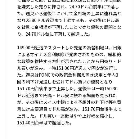
を嫌気した売りに押され、24.70ドル台前半に下落し
た。週央から週後半にかけて金相場の上昇に連れ高と
なり25.80ドル近辺まで上昇するも、その後はドル高
を背景に金相場が下落したことで売り優勢の展開とな
り、24.70ドル台に下落して越週した。
149.00円近辺でスタートした先週の為替相場は、日銀
によるマイナス金利解除が発表されたものの、緩和的
な政策を維持する方針が示されたことから円売り・ド
ル買いが進み、一時151.00円近辺まで円安が進行し
た。週央はFOMCでの政策金利据え置き決定と年内3
回の利下げ見通しを受けてドル買いが優勢となり
151.70円台後半まで上昇した。週後半は一時150.30
ドル近辺まで円高・ドル安に振れる場面も見られた
が、その後はスイス中銀による予想外の利下げ等を背
景に対主要通貨でドル高が進み、151.70円台後半まで
上昇した。ドル買い一巡後はやや上げ幅を縮小し、
151.40円台半ばで越週した。