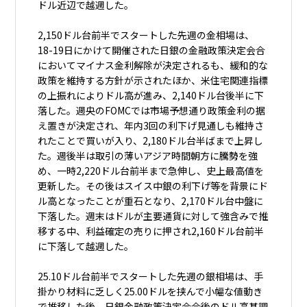
ドル近辺で越週した。
2,150ドル台前半でスタートした先週の金相場は、
18-19日にかけて開催された日銀の金融政策決定会合
においてマイナス金利解除が決定されるも、緩和的な
政策を維持する方針が示されたほか、米住宅関連指標
の上振れによりドル高が進み、2,140ドル台後半に下
落した。週央のFOMCでは市場予想通り政策金利の据
え置きが決定され、年内3回の利下げ見通しも維持さ
れたことで買いが入り、2,180ドル台半ばまで上昇し
た。週後半は取引の薄いアジア時間朝方に騰勢を強
め、一時2,220ドル台前半まで急伸し、史上最高値を
更新した。その後はスイス中銀の利下げ等を背景にド
ル高となったことが重石となり、2,170ドル台中盤に
下落した。週末はドルが主要通貨に対して強含みで推
移する中、利益確定の売りに押され2,160ドル台前半
に下落して越週した。
25.10ドル台前半でスタートした先週の銀相場は、手
掛かり材料に乏しく25.00ドルを挟んで小幅な値動き
で推移した後、日銀金融政策決定会合後のドル高基調