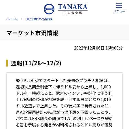
メニュー
ホーム
貴金属価格情報
マーケット市況情報
2022年12月06日 16時00分
週報(11/28～12/2)
980ドル近辺でスタートした先週のプラチナ相場は、
週初米長期金利低下に伴うドル安から上昇し、1,000
ドルを一時超えると、欧州のインフレ率鈍化に伴う利
上げ観測の後退が相場を底上げする展開となり1,010
ドル近辺まで上昇した。その後米国で発表された11
月ADP雇用統計の結果が市場予想を下回ったことや、
パウエルFRB議長の講演で12月の利上げペースを緩め
る旨を示唆する発言が材料視されるとドル売りが優勢