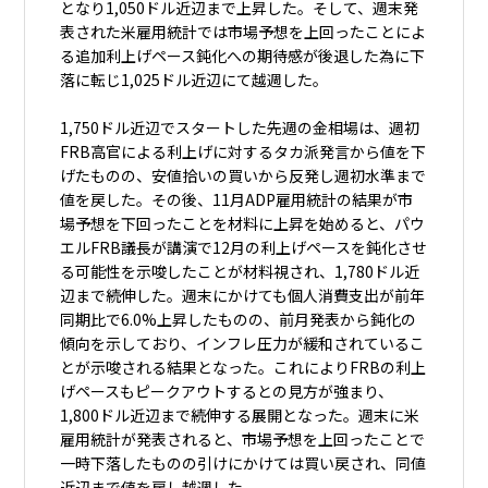
となり1,050ドル近辺まで上昇した。そして、週末発
表された米雇用統計では市場予想を上回ったことによ
る追加利上げペース鈍化への期待感が後退した為に下
落に転じ1,025ドル近辺にて越週した。
1,750ドル近辺でスタートした先週の金相場は、週初
FRB高官による利上げに対するタカ派発言から値を下
げたものの、安値拾いの買いから反発し週初水準まで
値を戻した。その後、11月ADP雇用統計の結果が市
場予想を下回ったことを材料に上昇を始めると、パウ
エルFRB議長が講演で12月の利上げペースを鈍化させ
る可能性を示唆したことが材料視され、1,780ドル近
辺まで続伸した。週末にかけても個人消費支出が前年
同期比で6.0%上昇したものの、前月発表から鈍化の
傾向を示しており、インフレ圧力が緩和されているこ
とが示唆される結果となった。これによりFRBの利上
げペースもピークアウトするとの見方が強まり、
1,800ドル近辺まで続伸する展開となった。週末に米
雇用統計が発表されると、市場予想を上回ったことで
一時下落したものの引けにかけては買い戻され、同値
近辺まで値を戻し越週した。