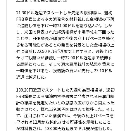
21.30ドル近辺でスタートした先週の銀相場は、週初
FRB高官によるタカ派発言を材料視した金相場の下落
に追随し値を下げ一時21.00ドルを割り込んだ。しか
し、米国で発表された経済指標が市場予想を下回った
ことや、FRB議長が講演で今後の利上げペースを鈍化
させる可能性があるとの発言を背景とした金相場の上
昇に追随し22.50ドル近辺まで上昇すると、週後半に
かけても勢いが継続し一時22.90ドル近辺まで続伸す
る展開となった。そして週末雇用統計の結果を背景に
一時値を下げるも、投機筋の買いが先行し23.10ドル
近辺で越週した。
139.20円近辺でスタートした先週の為替相場は、週初
FRB議長による講演内容や週末に発表される米雇用統
計の結果を見定めたいとの思惑の広がりから目立った
動きはなく、概ね139.00円をはさんで推移した。そし
て、注目されていた講演では、今後の利上げペースを
早ければ12月から鈍化させる可能性を示唆したこと
が材料視され、138.00円近辺までドル安が進行した。