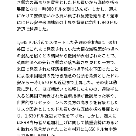
き懸念の高まりを背景としたドル買いから底値を探る
展開となり一時880ドルを割り込んだ。しかし、週末
にかけて安値拾いから買い戻され反発を始めると週末
にはドル安や米国株価の上昇を背景に急伸し940ドル
近辺で越週した。
1,645ドル近辺でスタートした先週の金相場は、週初
英国でこれまで発表されていた大幅な減税策が市場へ
の混乱を招くとの結果から撤回が表明されたことで、
英国経済への先行き懸念が落ち着きを見せた一方で、
米国で発表された経済指標が市場予想を下回ったこと
による米国経済の先行き懸念の台頭を背景としたドル
安から一時1,670ドル近辺まで上昇した。その後は動
意に乏しく、ほぼ横ばいで推移したものの、週後半に
入ると英国で発表された経済指標が低調だった事や、
世界的なリセッションへの見方の高まりを背景とした
リスク回避としてのドル買いから底値を探る展開とな
り、1,630ドル近辺まで値を下げた。しかし、週末に
はFRB当局者が追加利上げに関して慎重姿勢にあると
も取れる発言がされたことを材料に1,650ドル台中盤
まで急騰し越週した。