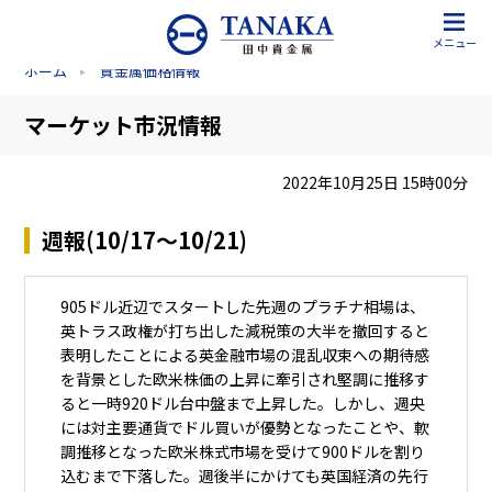
メニュー
ホーム
貴金属価格情報
マーケット市況情報
2022年10月25日 15時00分
週報(10/17～10/21)
905ドル近辺でスタートした先週のプラチナ相場は、
英トラス政権が打ち出した減税策の大半を撤回すると
表明したことによる英金融市場の混乱収束への期待感
を背景とした欧米株価の上昇に牽引され堅調に推移す
ると一時920ドル台中盤まで上昇した。しかし、週央
には対主要通貨でドル買いが優勢となったことや、軟
調推移となった欧米株式市場を受けて900ドルを割り
込むまで下落した。週後半にかけても英国経済の先行