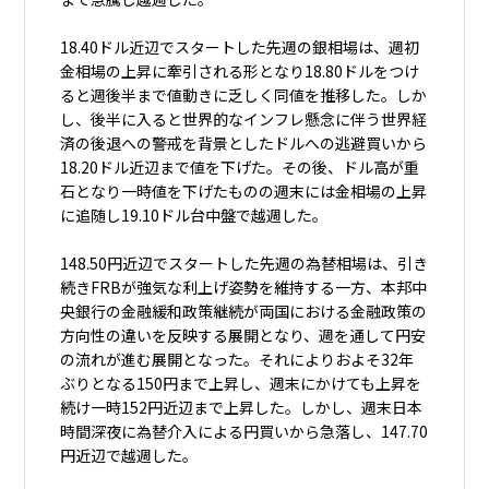
18.40ドル近辺でスタートした先週の銀相場は、週初
金相場の上昇に牽引される形となり18.80ドルをつけ
ると週後半まで値動きに乏しく同値を推移した。しか
し、後半に入ると世界的なインフレ懸念に伴う世界経
済の後退への警戒を背景としたドルへの逃避買いから
18.20ドル近辺まで値を下げた。その後、ドル高が重
石となり一時値を下げたものの週末には金相場の上昇
に追随し19.10ドル台中盤で越週した。
148.50円近辺でスタートした先週の為替相場は、引き
続きFRBが強気な利上げ姿勢を維持する一方、本邦中
央銀行の金融緩和政策継続が両国における金融政策の
方向性の違いを反映する展開となり、週を通して円安
の流れが進む展開となった。それによりおよそ32年
ぶりとなる150円まで上昇し、週末にかけても上昇を
続け一時152円近辺まで上昇した。しかし、週末日本
時間深夜に為替介入による円買いから急落し、147.70
円近辺で越週した。