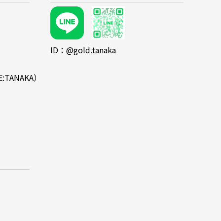
ID：@gold.tanaka
E:TANAKA）