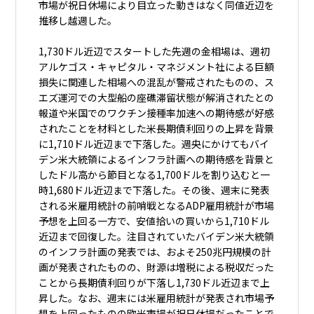
市場が祝日休場により目立った動きはなく同値近辺を
推移し越週した。
1,730ドル近辺でスタートした先週の金相場は、週初
アルケゴス・キャピタル・マネジメント社による巨額
損失に関連した相場への混乱が警戒されたものの、ス
エズ運河での大型船の座礁滞留状態が解消されたとの
報道や米国でのワクチン接種率加速への期待感が好感
されたことを材料とした米長期債利回りの上昇を背景
に1,710ドル近辺まで下落した。週央にかけてもバイ
デン米大統領によるインフラ計画への期待感を背景と
したドル高から節目となる1,700ドルを割り込むと一
時1,680ドル近辺まで下落した。その後、週末に発表
される米雇用統計の前哨戦となるADP雇用統計が市場
予想を上回る一方で、安値拾いの買いから1,710ドル
近辺まで回復した。注目されていたバイデン米大統領
のインフラ計画の発表では、およそ250兆円規模の計
画が発表されたものの、財源は増税による税収だった
ことから長期債利回りが下落し1,730ドル近辺まで上
昇した。なお、週末には米雇用統計が発表され市場予
想を上回ったものの欧米市場が祝日休場だったことで