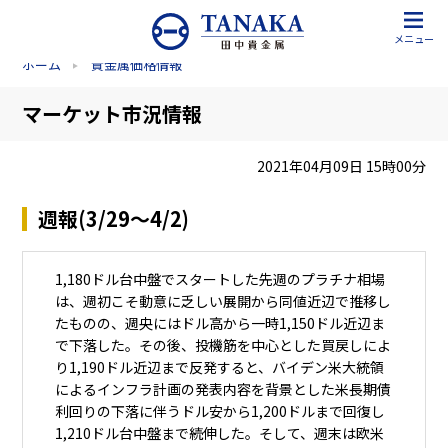
メニュー
ホーム
貴金属価格情報
マーケット市況情報
2021年04月09日 15時00分
週報(3/29～4/2)
1,180ドル台中盤でスタートした先週のプラチナ相場
は、週初こそ動意に乏しい展開から同値近辺で推移し
たものの、週央にはドル高から一時1,150ドル近辺ま
で下落した。その後、投機筋を中心とした買戻しによ
り1,190ドル近辺まで反発すると、バイデン米大統領
によるインフラ計画の発表内容を背景とした米長期債
利回りの下落に伴うドル安から1,200ドルまで回復し
1,210ドル台中盤まで続伸した。そして、週末は欧米