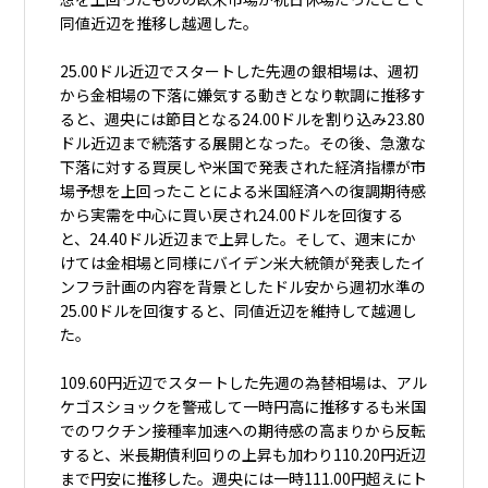
同値近辺を推移し越週した。
25.00ドル近辺でスタートした先週の銀相場は、週初
から金相場の下落に嫌気する動きとなり軟調に推移す
ると、週央には節目となる24.00ドルを割り込み23.80
ドル近辺まで続落する展開となった。その後、急激な
下落に対する買戻しや米国で発表された経済指標が市
場予想を上回ったことによる米国経済への復調期待感
から実需を中心に買い戻され24.00ドルを回復する
と、24.40ドル近辺まで上昇した。そして、週末にか
けては金相場と同様にバイデン米大統領が発表したイ
ンフラ計画の内容を背景としたドル安から週初水準の
25.00ドルを回復すると、同値近辺を維持して越週し
た。
109.60円近辺でスタートした先週の為替相場は、アル
ケゴスショックを警戒して一時円高に推移するも米国
でのワクチン接種率加速への期待感の高まりから反転
すると、米長期債利回りの上昇も加わり110.20円近辺
まで円安に推移した。週央には一時111.00円超えにト