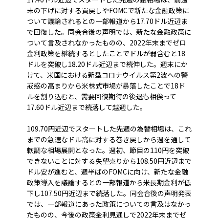
末の下げに対する買戻しやFOMCで新たな金融政策に
ついて議論されるとの一部報道から17.70ドル近辺ま
で回復した。同会合後の声明では、新たな金融政策に
ついて言及されなかったものの、2022年末までゼロ
金利政策を継続するとしたことでドルが弱含むと18
ドルを突破し18.20ドル近辺まで続伸した。週末にか
けて、米国における新型コロナウイルス第2波への警
戒感の高まりから米株式市場が暴落したことで18ド
ルを割り込むと、需要回復期待の後退も相俟って
17.60ドル近辺まで続落して越週した。
109.70円近辺でスタートした先週の為替相場は、これ
までの急速なドル高に対する巻き戻しから週を通して
軟調な相場展開となった。週初、節目の110円を突破
できないことに対する失望売りから108.50円近辺まで
ドル安が進むと、週半ばのFOMCに向け、新たな金融
政策導入を議論するとの一部報道から米長期金利が低
下し107.50円近辺まで続落した。同会合後の声明発表
では、一部報道にあった政策についての言及はなかっ
たものの、今後の政策金利見通しで2022年末までゼ