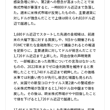
感染急増に伴い、第2波への懸念が高まったことで米
株式市場が暴落すると、一時800ドル近辺まで急落し
た。週末に米株式市場が反発したものの、主要通貨に
対しドルが強含んだことで上値は抑えられ810ドル近
辺で越週した。
1,680ドル近辺でスタートした先週の金相場は、前週
末の大幅下落に対する買戻しや、9日から開催される
FOMCで新たな金融政策について議論されるとの報道
を足掛りに、主要通貨に対してドルが弱含んだことで
1,720ドル近辺まで上昇した。同会合後の声明発表
で、一部報道にあった政策についての言及はなかった
ものの、2022年末までゼロ金利政策を維持すると表
明したことで1,740ドル近辺まで続伸した。この価格
水準では利食い売りが先行し弱含む場面も見られた
が、米国での新型コロナウイルス第2波への警戒感か
ら米株式市場が急落すると1,740ドル台中盤まで値を
戻した。その後は、欧米株式市場がやや回復したこと
で値を下げると1,720ドル近辺で越週した。
17.40ドル近辺でスタートした先週の銀相場は、前週