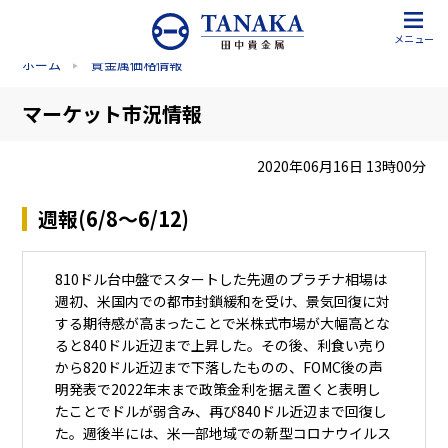
メニュー
ホーム
貴金属価格情報
マーケット市況情報
2020年06月16日 13時00分
週報(6/8～6/12)
810ドル台中盤でスタートした先週のプラチナ相場は
週初、米国内での都市封鎖緩和を受け、景気回復に対
する期待感が高まったことで米株式市場が大幅高とな
ると840ドル近辺まで上昇した。その後、利食い売り
から820ドル近辺まで下落したものの、FOMC後の声
明発表で2022年末まで政策金利を据え置くと表明し
たことでドルが弱含み、再び840ドル近辺まで回復し
た。週後半には、米一部地域での新型コロナウイルス