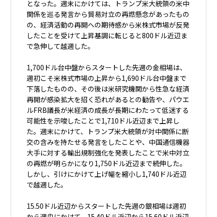
となった。週末にかけては、トランプ米大統領の米中
関係を巡る発言から貿易対立の再燃懸念があったもの
の、経済活動の再開への期待感から米株式市場が反発
したことを受けて上昇基調に転じると800ドル近辺ま
で急伸して越週した。
1,700ドル台中盤からスタートした先週の金相場は、
週初こそ米株式市場の上昇から1,690ドル台中盤まで
下落したものの、その後は米研究機関から性急な経済
再開が感染拡大を招く恐れがあるとの勧告や、パウエ
ルFRB議長が米経済の成長が長期にわたって低迷する
可能性を示唆したことで1,710ドル近辺まで上昇し
た。週末にかけて、トランプ米大統領が対中関係に断
交の含みを持たせる発言をしたことや、中国通信機器
大手に対する輸出規制強化を発表したことで米中対立
の再燃が明らかになり1,750ドル近辺まで続伸した。
しかし、引けにかけて上げ幅を縮小し1,740ドル近辺
で越週した。
15.50ドル近辺からスタートした先週の銀相場は週初
から週央にかけて、15.40ドル近辺から15.60ドル近辺