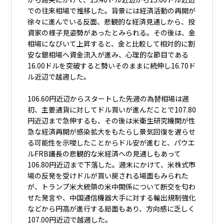
での往来相場で推移した。背景には経済活動の再開が
徐々に進んでいる反面、悲観的な経済見通しから、投
資家の様子見姿勢があったとみられる。その後は、金
相場になびいて上昇すると、金と比較して相対的に割
安な銀相場へ資金流入が進み、心理的な節目である
16.00ドルを突破すると勢いそのままに続伸し16.70ド
ル近辺で越週した。
106.60円近辺からスタートした先週の為替相場は週
初、主要通貨に対してドル買いが進んだことで107.80
円近辺まで急伸するも、その後は米衛生研究機関が性
急な経済再開が感染拡大をもたらし景気回復を遅らせ
る可能性を示唆したことからドル安が進むと、パウエ
ルFRB議長の悲観的な米経済への見通しもあって
106.80円近辺まで下落した。週末にかけて、米株式市
場の反発を受けドルが買い戻される場面もみられた
が、トランプ米大統領の米中関係について断交を匂わ
せた発言や、中国通信機器大手に対する輸出規制強化
などから円高が進行する局面もあり、方向感に乏しく
107.00円近辺で越週した。