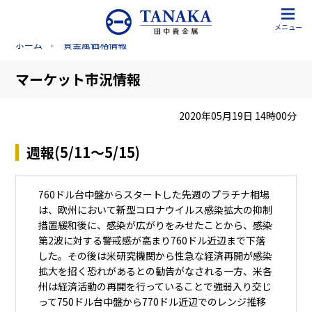
メニュー
ホーム
貴金属価格情報
マーケット市況情報
2020年05月19日 14時00分
週報(5/11～5/15)
760ドル台中盤からスタートした先週のプラチナ相場
は、欧州において新型コロナウイルス感染拡大の抑制
措置緩和後に、感染が広がりをみせたことから、感染
第2波に対する警戒感が高まり760ドル近辺まで下落
した。その後は米研究機関から性急な経済再開が感染
拡大を招く恐れがあるとの勧告がなされる一方、米各
州は経済活動の再開を行っていることで強弱入り交じ
って750ドル台中盤から770ドル近辺でのレンジ推移