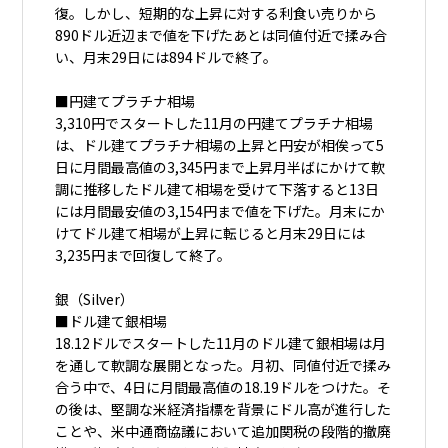
復。しかし、短期的な上昇に対する利食い売りから
890ドル近辺まで値を下げたあとは同値付近で揉み合
い、月末29日には894ドルで終了。
■円建てプラチナ相場
3,310円でスタートした11月の円建てプラチナ相場
は、ドル建てプラチナ相場の上昇と円安が相俟って5
日に月間最高値の3,345円まで上昇月半ばにかけて軟
調に推移したドル建て相場を受けて下落すると13日
には月間最安値の3,154円まで値を下げた。月末にか
けてドル建て相場が上昇に転じると月末29日には
3,235円まで回復して終了。
銀（Silver）
■ドル建て銀相場
18.12ドルでスタートした11月のドル建て銀相場は月
を通して軟調な展開となった。月初、同値付近で揉み
合う中で、4日に月間最高値の18.19ドルをつけた。そ
の後は、堅調な米経済指標を背景にドル高が進行した
ことや、米中通商協議において追加関税の段階的撤廃