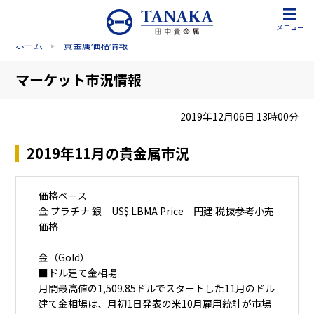
メニュー
ホーム
貴金属価格情報
マーケット市況情報
2019年12月06日 13時00分
2019年11月の貴金属市況
価格ベース
金 プラチナ 銀 US$:LBMA Price 円建:税抜参考小売
価格
金（Gold）
■ドル建て金相場
月間最高値の1,509.85ドルでスタートした11月のドル
建て金相場は、月初1日発表の米10月雇用統計が市場