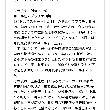
プラチナ（Platinum）
■ドル建てプラチナ相場
932ドルでスタートした11月のドル建てプラチナ相場
は、前月末のFOMCで利下げが決定され、今後の金融
政策について中立的な姿勢を維持し、利下げ余地に一
定の期待を持たせたことでドル安となると、4日には
月間最高値の954ドルまで上昇。
月半ばにかけて、米中閣僚級協議で貿易摩擦の解消に
向けた期待感が強まったほか、英国のEU離脱に対す
る不透明感の強まりを嫌気したポンド安も主要通貨に
対するドル高に拍車をかけ、900ドルを割り込むと下
げ幅を拡大し13日には月間最安値の867ドルまで下
落。
その後は、主要生産国である南アフリカのPGM最大
労働組合AMCUが、主要鉱山会社3社と賃金協定を妥
結したことが発表されると、材料出尽くし感から上昇
へと転じた。月末にかけて、米中通商協議に対して楽
観的な見方が広がり、相対的な割安感から投機筋を中
心とした買いが旺盛となると一時930ドル近辺まで回