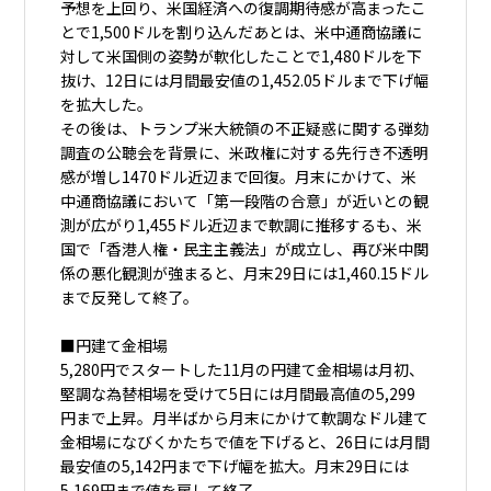
予想を上回り、米国経済への復調期待感が高まったこ
とで1,500ドルを割り込んだあとは、米中通商協議に
対して米国側の姿勢が軟化したことで1,480ドルを下
抜け、12日には月間最安値の1,452.05ドルまで下げ幅
を拡大した。
その後は、トランプ米大統領の不正疑惑に関する弾劾
調査の公聴会を背景に、米政権に対する先行き不透明
感が増し1470ドル近辺まで回復。月末にかけて、米
中通商協議において「第一段階の合意」が近いとの観
測が広がり1,455ドル近辺まで軟調に推移するも、米
国で「香港人権・民主主義法」が成立し、再び米中関
係の悪化観測が強まると、月末29日には1,460.15ドル
まで反発して終了。
■円建て金相場
5,280円でスタートした11月の円建て金相場は月初、
堅調な為替相場を受けて5日には月間最高値の5,299
円まで上昇。月半ばから月末にかけて軟調なドル建て
金相場になびくかたちで値を下げると、26日には月間
最安値の5,142円まで下げ幅を拡大。月末29日には
5,169円まで値を戻して終了。