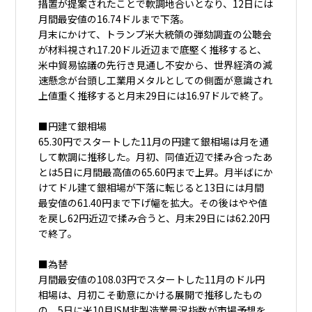
措置が提案されたことで軟調地合いとなり、12日には
月間最安値の16.74ドルまで下落。
月末にかけて、トランプ米大統領の弾劾調査の公聴会
が材料視され17.20ドル近辺まで底堅く推移すると、
米中貿易協議の先行き見通し不安から、世界経済の減
速懸念が台頭し工業用メタルとしての側面が意識され
上値重く推移すると月末29日には16.97ドルで終了。
■円建て銀相場
65.30円でスタートした11月の円建て銀相場は月を通
して軟調に推移した。月初、同値近辺で揉み合ったあ
とは5日に月間最高値の65.60円まで上昇。月半ばにか
けてドル建て銀相場が下落に転じると13日には月間
最安値の61.40円まで下げ幅を拡大。その後はやや値
を戻し62円近辺で揉み合うと、月末29日には62.20円
で終了。
■為替
月間最安値の108.03円でスタートした11月のドル円
相場は、月初こそ動意にかける展開で推移したもの
の、5日に米10月ISM非製造業景況指数が市場予想を