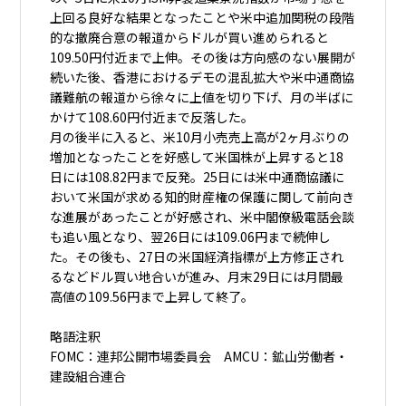
上回る良好な結果となったことや米中追加関税の段階
的な撤廃合意の報道からドルが買い進められると
109.50円付近まで上伸。その後は方向感のない展開が
続いた後、香港におけるデモの混乱拡大や米中通商協
議難航の報道から徐々に上値を切り下げ、月の半ばに
かけて108.60円付近まで反落した。
月の後半に入ると、米10月小売売上高が2ヶ月ぶりの
増加となったことを好感して米国株が上昇すると18
日には108.82円まで反発。25日には米中通商協議に
おいて米国が求める知的財産権の保護に関して前向き
な進展があったことが好感され、米中閣僚級電話会談
も追い風となり、翌26日には109.06円まで続伸し
た。その後も、27日の米国経済指標が上方修正され
るなどドル買い地合いが進み、月末29日には月間最
高値の109.56円まで上昇して終了。
略語注釈
FOMC：連邦公開市場委員会 AMCU：鉱山労働者・
建設組合連合