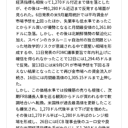
経済指標も相俟って1,270ドル付近まで値を落とした
が、その後は一時1,280ドル近辺まで反発する場面が
見られた。6日発表の米9月雇用統計では平均賃金が
市場予想を上回ったほか、失業率も低水準であったこ
とからドル買いが優勢となると月間最安値の1,261.80
ドルに急落。しかし、その後は北朝鮮情勢の緊迫化に
加え、スペインのカタルーニャ自治州の独立問題とい
った地政学的リスクが意識される中で底堅い相場を形
成する中、11日発表のFOMC議事要旨で年内利上げに
確信を得られなかったことで12日には1,294.45ドルま
で反発。翌13日には米9月CPI が市場予想を下回る冴
えない結果となったことで再び金市場への資金流入が
続き、16日には月間最高値の1,305.15ドルまで上伸し
た。
しかし、この価格水準では投機筋の売りも根強く、次
期FRB議長人事を巡る観測からドルが買われる中で軟
調地合いへ転換。米国株が過去最高値を更新したこと
も嫌気され、1,270ドル代後半まで下げ足を強めた。
その後は1,270ドル半ば～1,280ドル半ばのレンジ相
場を形成し、26日にはECB 理事会後のユーロ安や良
好な米国経済指標を手がかりにして1,260ドル台後半