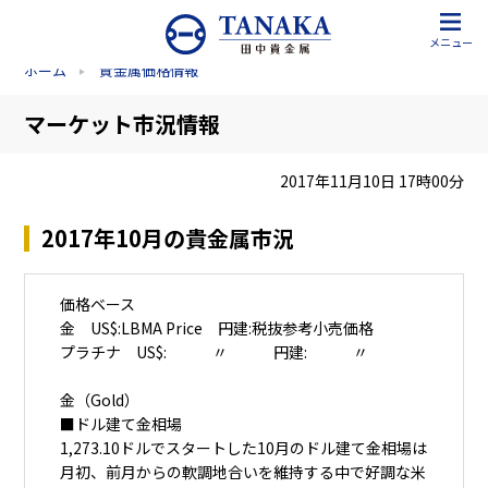
メニュー
ホーム
貴金属価格情報
マーケット市況情報
2017年11月10日 17時00分
2017年10月の貴金属市況
価格ベース
金 US$:LBMA Price 円建:税抜参考小売価格
プラチナ US$: 〃 円建: 〃
金（Gold）
■ドル建て金相場
1,273.10ドルでスタートした10月のドル建て金相場は
月初、前月からの軟調地合いを維持する中で好調な米