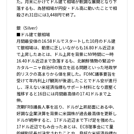
た。月末にかけてドル建て相場が軟調な展開となり下
落するも、為替相場が円安・ドル高に動いたことで相
殺され31日には3,448円で終了。
銀（Silver）
■ドル建て銀相場
月間最安値の16.58ドルでスタートした10月のドル建
て銀相場は、動意に乏しいながらも16.80ドル近辺ま
で上昇したあとは、ドル上昇を背景にNY時間に一時
16.40ドル近辺まで急落するも、北朝鮮情勢の緊迫や
カタルーニャ自治州の独立を巡る問題といった地政学
的リスクの高まりから値を戻した。FOMC議事要旨を
受けて年内利上げ観測が後退したことでドル安が進行
し、冴えない米経済指標もサポート材料となり底堅く
推移すると16日には月間最高値の17.41ドルまで上
伸。
次期FRB議長人事を巡り、ドルが上昇局面にある中、
好調な企業決算を背景に米国株が過去最高値を更新し
ドルが続伸すると、17ドル近辺まで下げ足を強めた。
17ドル近辺でもみ合ったあとは、ECB理事会にて量
的緩和延長が決定されたことや、良好な米経済指標か