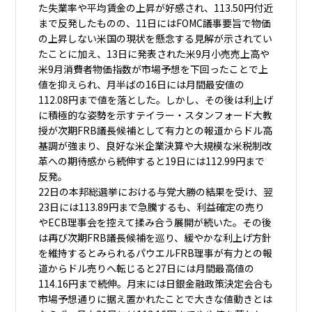
た失業率や平均賃金の上昇が好感され、113.50円付近
まで反発したものの、11日にはFOMC議事要旨で物価
の上昇しない米国の現状を懸念する見解が示されてい
たことに加え、13日に発表された米9月小売売上高や
米9月消費者物価指数が市場予想を下回ったことで上
値を抑えられ、月半ばの16日には月間最安値の
112.08円まで値を落とした。しかし、その後は利上げ
に積極的な姿勢を示すテイラー・スタンフォード大教
授が次期FRB議長候補として有力との報道からドル高
基調が強まり、良好な米企業決算や大規模な米税制改
革への期待感から続伸すると19日には112.99円まで
反発。
22日の本邦総選挙における与党大勝の結果を受け、翌
23日には113.89円まで急騰するも、利益確定の売り
やECB理事会を控えて揉み合う展開が続いた。その後
は再び次期FRB議長候補を巡り、緩やかな利上げ方針
を維持するとみられるパウエルFRB理事が有力との報
道からドル売りへ転じると27日には月間最高値の
114.16円まで続伸。月末には日銀金融政策決定会合も
市場予想通りに据え置かれたことで大きな値動きとは