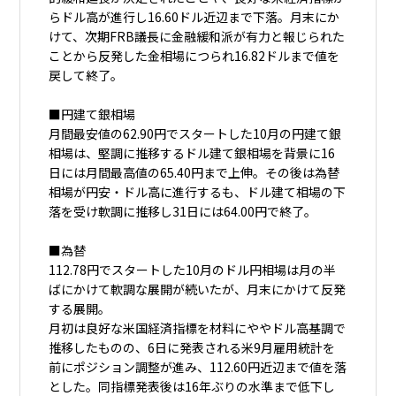
らドル高が進行し16.60ドル近辺まで下落。月末にか
けて、次期FRB議長に金融緩和派が有力と報じられた
ことから反発した金相場につられ16.82ドルまで値を
戻して終了。
■円建て銀相場
月間最安値の62.90円でスタートした10月の円建て銀
相場は、堅調に推移するドル建て銀相場を背景に16
日には月間最高値の65.40円まで上伸。その後は為替
相場が円安・ドル高に進行するも、ドル建て相場の下
落を受け軟調に推移し31日には64.00円で終了。
■為替
112.78円でスタートした10月のドル円相場は月の半
ばにかけて軟調な展開が続いたが、月末にかけて反発
する展開。
月初は良好な米国経済指標を材料にややドル高基調で
推移したものの、6日に発表される米9月雇用統計を
前にポジション調整が進み、112.60円近辺まで値を落
とした。同指標発表後は16年ぶりの水準まで低下し