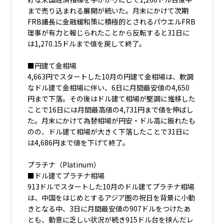
まで売り込まれる展開が続いた。月末にかけて次期
FRB議長に金融緩和策に積極的とされるパウエルFRB
理事が有力と報じられたことから反転すると31日に
は1,270.15ドルまで値を戻して終了。
■円建て金相場
4,663円でスタートした10月の円建て金相場は、軟調
なドル建て金相場に伴い、6日に月間最安値の4,650
円まで下落。その後はドル建て相場が堅調に推移した
ことで16日には月間最高値の4,731円まで値を伸ばし
た。月末にかけて為替相場が円安・ドル高に振れたも
のの、ドル建て相場が大きく下落したことで31日に
は4,686円まで値を下げて終了。
プラチナ（Platinum）
■ドル建てプラチナ相場
913ドルでスタートした10月のドル建てプラチナ相場
は、中国をはじめとするアジア圏の祝日を背景に小動
きとなる中、3日に月間最安値の907ドルをつけたあ
とも、動意に乏しい状況が続き915ドル台を挟んだレ