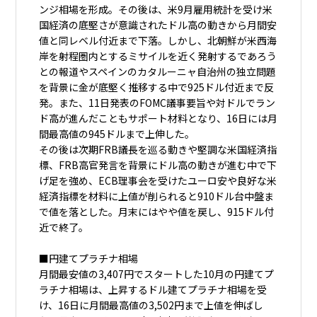
ンジ相場を形成。その後は、米9月雇用統計を受け米
国経済の底堅さが意識されたドル高の動きから月間安
値と同レベル付近まで下落。しかし、北朝鮮が米西海
岸を射程圏内とするミサイルを近く発射するであろう
との報道やスペインのカタルーニャ自治州の独立問題
を背景に金が底堅く推移する中で925ドル付近まで反
発。また、11日発表のFOMC議事要旨や対ドルでラン
ド高が進んだこともサポート材料となり、16日には月
間最高値の945ドルまで上伸した。
その後は次期FRB議長を巡る動きや堅調な米国経済指
標、FRB高官発言を背景にドル高の動きが進む中で下
げ足を強め、ECB理事会を受けたユーロ安や良好な米
経済指標を材料に上値が削られると910ドル台中盤ま
で値を落とした。月末にはやや値を戻し、915ドル付
近で終了。
■円建てプラチナ相場
月間最安値の3,407円でスタートした10月の円建てプ
ラチナ相場は、上昇するドル建てプラチナ相場を受
け、16日に月間最高値の3,502円まで上値を伸ばし